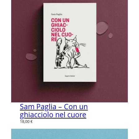
Sam Paglia – Con un
ghiacciolo nel cuore
18,00
€