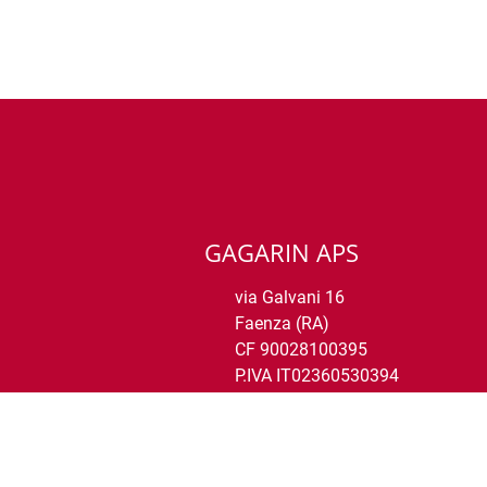
GAGARIN APS
via Galvani 16
Faenza (RA)
CF 90028100395
P.IVA IT02360530394