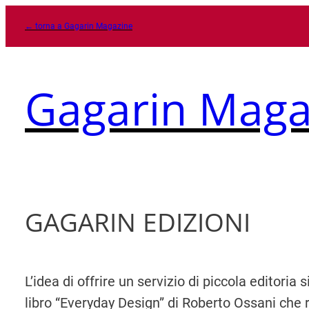
Vai
← torna a Gagarin Magazine
al
contenuto
Gagarin Maga
GAGARIN EDIZIONI
L’idea di offrire un servizio di piccola editori
libro “Everyday Design” di Roberto Ossani che 