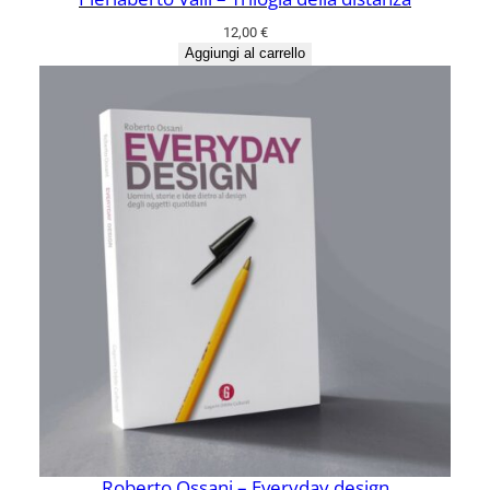
12,00
€
Aggiungi al carrello
Roberto Ossani – Everyday design