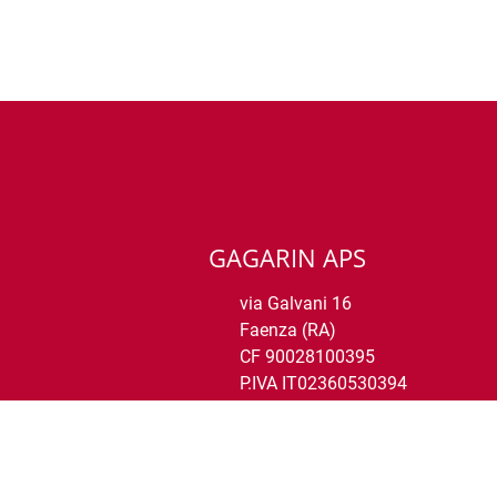
GAGARIN APS
via Galvani 16
Faenza (RA)
CF 90028100395
P.IVA IT02360530394