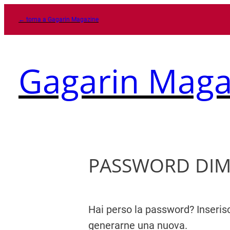
Vai
← torna a Gagarin Magazine
al
contenuto
Gagarin Maga
PASSWORD DIM
Hai perso la password? Inserisci
generarne una nuova.